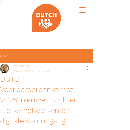
Post
esstichling
29 apr 2025
2 minuten om te lezen
DUTCH
Voorjaarsbijeenkomst
2025: nieuwe inzichten,
sterke netwerken en
digitale vooruitgang