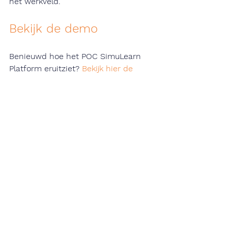
het werkveld.
Bekijk de demo
Benieuwd hoe het POC SimuLearn 
Platform eruitziet?
 Bekijk hier de 
demo : 
https://youtu.be/KrGx2t0gwoE?
feature=shared