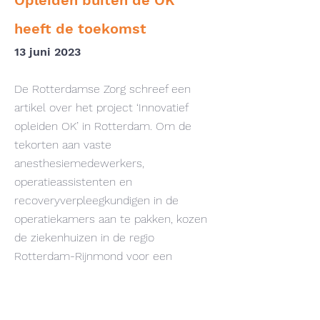
Opleiden buiten de OK
heeft de toekomst
13 juni 2
023
De Rotterdamse Zorg schreef een
artikel over het project ‘Innovatief
opleiden OK’ in Rotterdam. Om de
tekorten aan vaste
anesthesiemedewerkers,
operatieassistenten en
recoveryverpleegkundigen in de
operatiekamers aan te pakken, kozen
de ziekenhuizen in de regio
Rotterdam-Rijnmond voor een
gezamenlijke aanpak. In het project
Innovatief opleiden OK onderzochten
de ziekenhuizen samen innovatieve