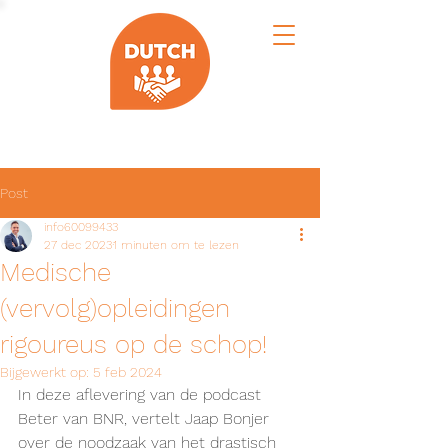
Post
info60099433
27 dec 2023
1 minuten om te lezen
Medische
(vervolg)opleidingen
rigoureus op de schop!
Bijgewerkt op:
5 feb 2024
In deze aflevering van de podcast 
Beter van BNR, vertelt Jaap Bonjer 
over de noodzaak van het drastisch 