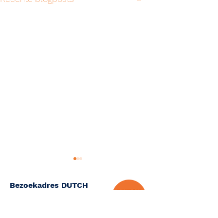
Bezoekadres DUTCH
Amsterdam Skills Centre
Tafelbergweg 47