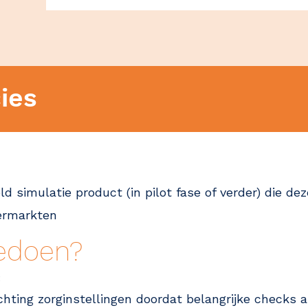
ies
d simulatie product (in pilot fase of verder) die de
vermarkten
edoen?
:
chting zorginstellingen doordat belangrijke checks a