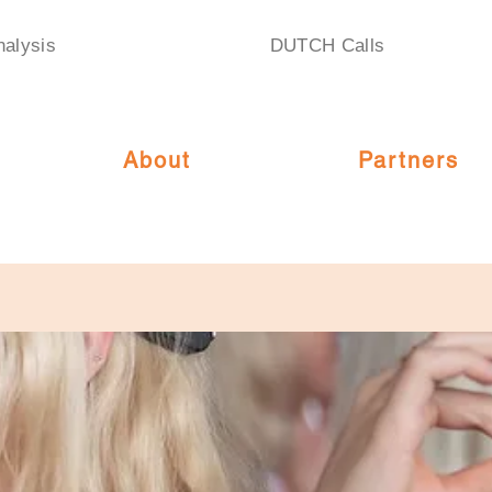
nalysis
DUTCH Calls
About
Partners